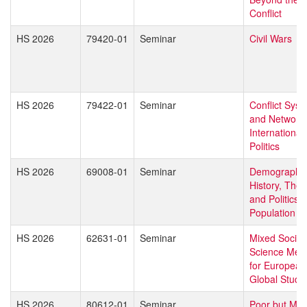
Conflict
HS 2026
79420-01
Seminar
Civil Wars
HS 2026
79422-01
Seminar
Conflict Sys
and Networks
International
Politics
HS 2026
69008-01
Seminar
Demography 
History, Theo
and Politics o
Population
HS 2026
62631-01
Seminar
Mixed Social
Science Met
for European
Global Studi
HS 2026
80612-01
Seminar
Poor but Mig