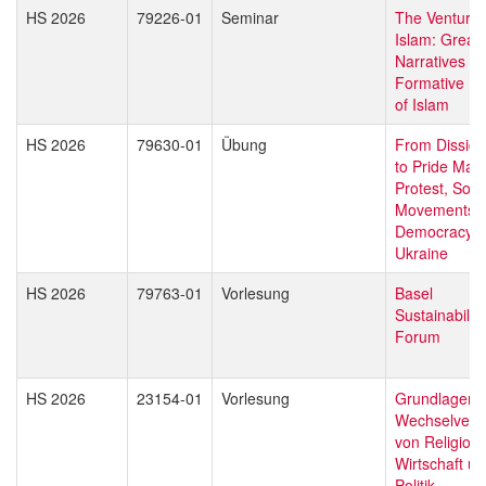
HS 2026
79226-01
Seminar
The Venture 
Islam: Great
Narratives on
Formative Pe
of Islam
HS 2026
79630-01
Übung
From Disside
to Pride Mar
Protest, Soci
Movements, 
Democracy i
Ukraine
HS 2026
79763-01
Vorlesung
Basel
Sustainability
Forum
HS 2026
23154-01
Vorlesung
Grundlagen 
Wechselverhä
von Religion,
Wirtschaft u
Politik