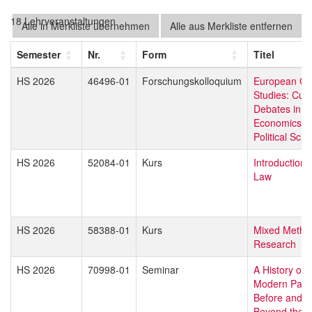
18 Lehrveranstaltungen
Alle in Merkliste übernehmen
Alle aus Merkliste entfernen
Semester
Nr.
Form
Titel
HS 2026
46496-01
Forschungskolloquium
European Gl
Studies: Curr
Debates in L
Economics &
Political Scie
HS 2026
52084-01
Kurs
Introduction 
Law
HS 2026
58388-01
Kurs
Mixed Metho
Research
HS 2026
70998-01
Seminar
A History of 
Modern Pales
Before and
Beyond the