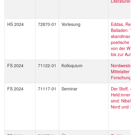
Literaturen
HS 2024
72870-01
Vorlesung
Eddas, Reim
Balladen: V
skandinavis
poetische Tr
von der Wiki
bis zur Aufk
FS 2024
71122-01
Kolloquium
Nordwesteu
Mittelalter - 
Forschung
FS 2024
71117-01
Seminar
Der Stoff, a
Held:innen 
sind: Nibelu
Nord und S