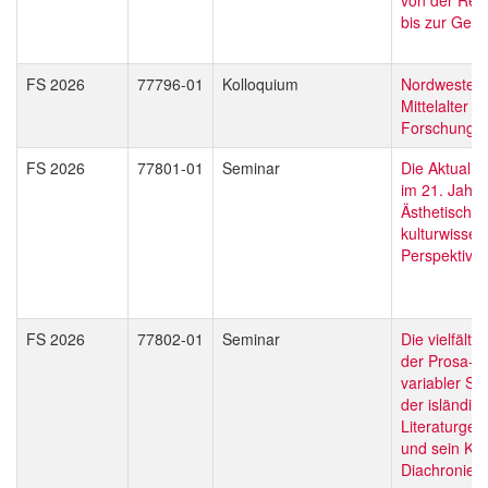
bis zur Geg
FS 2026
77796-01
Kolloquium
Nordwesteu
Mittelalter - 
Forschung
FS 2026
77801-01
Seminar
Die Aktualitä
im 21. Jahrh
Ästhetische
kulturwissen
Perspektive
FS 2026
77802-01
Seminar
Die vielfälti
der Prosa-E
variabler Sc
der isländis
Literaturges
und sein Kon
Diachronie