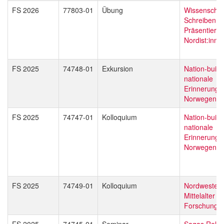
FS 2026
77803-01
Übung
Wissenschaft
Schreiben u
Präsentieren
Nordist:inne
FS 2025
74748-01
Exkursion
Nation-build
nationale
Erinnerungsk
Norwegen
FS 2025
74747-01
Kolloquium
Nation-build
nationale
Erinnerungsk
Norwegen
FS 2025
74749-01
Kolloquium
Nordwesteu
Mittelalter - 
Forschung
FS 2025
74745-01
Seminar
Sagas Reloa