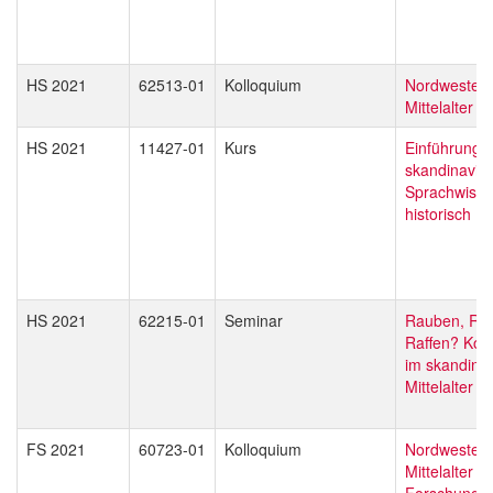
HS 2021
62513-01
Kolloquium
Nordwesteu
Mittelalter
HS 2021
11427-01
Kurs
Einführung i
skandinavis
Sprachwisse
historisch
HS 2021
62215-01
Seminar
Rauben, Ro
Raffen? Kon
im skandina
Mittelalter
FS 2021
60723-01
Kolloquium
Nordwesteu
Mittelalter - 
Forschung