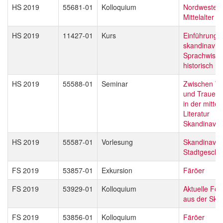
HS 2019
55681-01
Kolloquium
Nordwesteu
Mittelalter
HS 2019
11427-01
Kurs
Einführung i
skandinavis
Sprachwisse
historisch
HS 2019
55588-01
Seminar
Zwischen Wu
und Trauer –
in der mittel
Literatur
Skandinavie
HS 2019
55587-01
Vorlesung
Skandinavis
Stadtgeschi
FS 2019
53857-01
Exkursion
Färöer
FS 2019
53929-01
Kolloquium
Aktuelle Fo
aus der Skan
FS 2019
53856-01
Kolloquium
Färöer