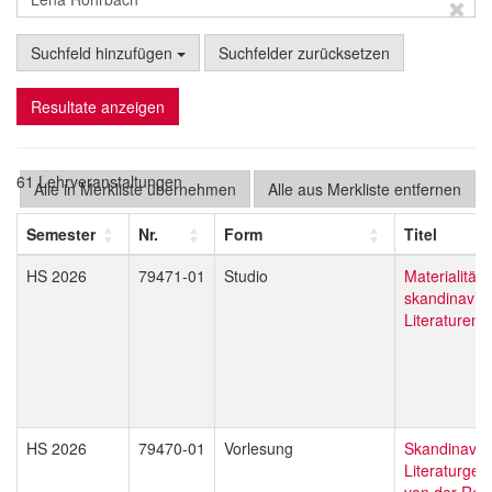
Suchfeld hinzufügen
Suchfelder zurücksetzen
Resultate anzeigen
61 Lehrveranstaltungen
Alle in Merkliste übernehmen
Alle aus Merkliste entfernen
Semester
Nr.
Form
Titel
HS 2026
79471-01
Studio
Materialität
skandinavis
Literaturen
HS 2026
79470-01
Vorlesung
Skandinavis
Literaturges
von der Ref