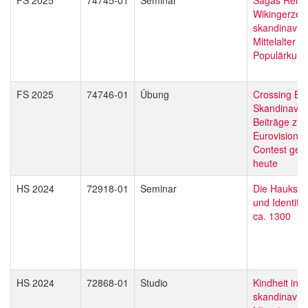
Wikingerzeit
skandinavis
Mittelalter in
Populärkultu
FS 2025
74746-01
Übung
Crossing Bo
Skandinavis
Beiträge zu
Eurovision 
Contest ges
heute
HS 2024
72918-01
Seminar
Die Hauksbók
und Identität
ca. 1300
HS 2024
72868-01
Studio
Kindheit in 
skandinavis