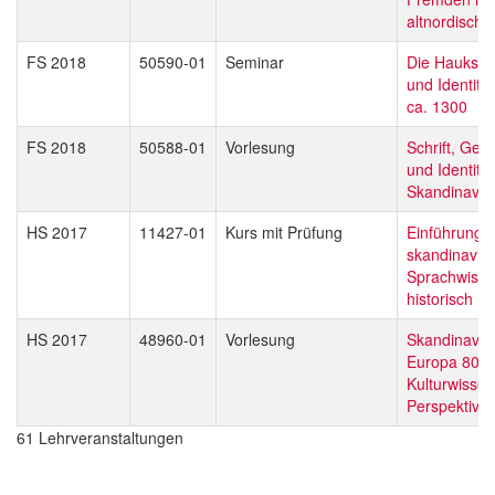
altnordische
FS 2018
50590-01
Seminar
Die Hauksbók
und Identität
ca. 1300
FS 2018
50588-01
Vorlesung
Schrift, Gese
und Identität
Skandinavie
HS 2017
11427-01
Kurs mit Prüfung
Einführung i
skandinavis
Sprachwisse
historisch
HS 2017
48960-01
Vorlesung
Skandinavie
Europa 800-
Kulturwissen
Perspektive
61 Lehrveranstaltungen