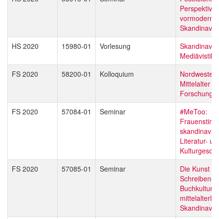
Perspektiven
vormoderne 
Skandinavie
HS 2020
15980-01
Vorlesung
Skandinavist
Mediävistik
FS 2020
58200-01
Kolloquium
Nordwesteu
Mittelalter - 
Forschung
FS 2020
57084-01
Seminar
#MeToo:
Frauenstimm
skandinavis
Literatur- un
Kulturgeschi
FS 2020
57085-01
Seminar
Die Kunst d
Schreibens 
Buchkultur i
mittelalterli
Skandinavie