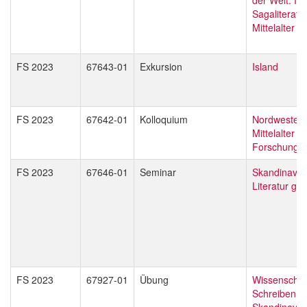
Sagaliteratu
Mittelalter b
FS 2023
67643-01
Exkursion
Island
FS 2023
67642-01
Kolloquium
Nordwesteu
Mittelalter - 
Forschung
FS 2023
67646-01
Seminar
Skandinavis
Literatur glo
FS 2023
67927-01
Übung
Wissenschaft
Schreiben fü
Skandinavis