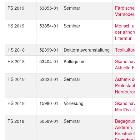
FS 2019
53855-01
Seminar
Färöische Li
Vormoderne
FS 2019
53854-01
Seminar
Mensch und 
der altnordi
Literatur
HS 2018
52399-01
Doktoratsveranstaltung
Textkulturen
HS 2018
53404-01
Kolloquium
Skandinavist
Aktuelle Fo
HS 2018
52323-01
Seminar
Ästhetik des
Protestantis
Nordeuropa
HS 2018
15980-01
Vorlesung
Skandinavist
Mediävistik
FS 2018
50589-01
Seminar
Begegnunge
Anderen.
Konstruktio
Fremden in 