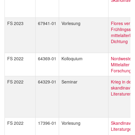
FS 2023
67941-01
Vorlesung
Flores verni.
Frühlingsstr
mittelalterlic
Dichtung
FS 2022
64369-01
Kolloquium
Nordwesteu
Mittelalter - 
Forschung
FS 2022
64329-01
Seminar
Krieg in den
skandinavis
Literaturen
FS 2022
17396-01
Vorlesung
Skandinavis
Literaturges