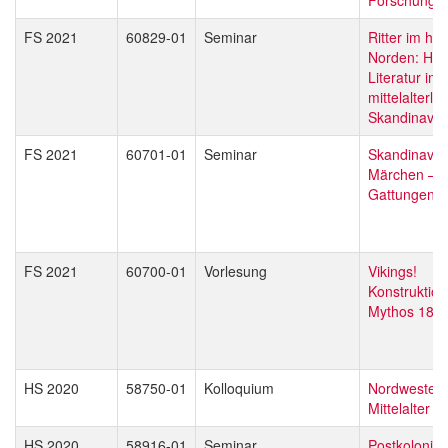
FS 2021
60829-01
Seminar
Ritter im ho
Norden: Höf
Literatur im
mittelalterli
Skandinavie
FS 2021
60701-01
Seminar
Skandinavis
Märchen – M
Gattungen,
FS 2021
60700-01
Vorlesung
Vikings!
Konstruktion
Mythos 180
HS 2020
58750-01
Kolloquium
Nordwesteu
Mittelalter
HS 2020
58916-01
Seminar
Postkolonial