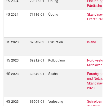
FS 2024
72377-01
Übung
Einführung i
Färöische
FS 2024
71116-01
Übung
Skandinav(is
Literatursal
HS 2023
67643-02
Exkursion
Island
HS 2023
69212-01
Kolloquium
Nordwesteu
Mittelalter
HS 2023
69340-01
Studio
Paradigmen,
und Netzwer
Skandinavist
2023
HS 2023
69509-01
Vorlesung
Schreiben 
der Welt: Is